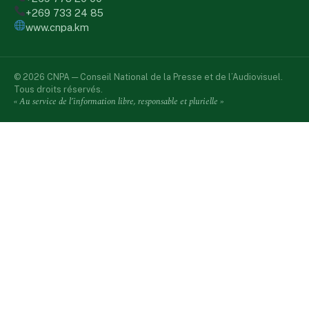
+269 733 24 85
www.cnpa.km
© 2026 CNPA — Conseil National de la Presse et de l’Audiovisuel.
Tous droits réservés.
« Au service de l’information libre, responsable et plurielle »