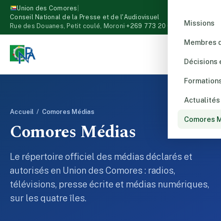
Union des Comores
|
Conseil National de la Presse et de l'Audiovisuel
Missions
Rue des Douanes, Petit coulé, Moroni
·
+269 773 20 00
Membres d
Décisions 
Formation
Actualités
Accueil
/ Comores Médias
Comores 
Comores Médias
Le répertoire officiel des médias déclarés et
autorisés en Union des Comores : radios,
télévisions, presse écrite et médias numériques,
sur les quatre îles.