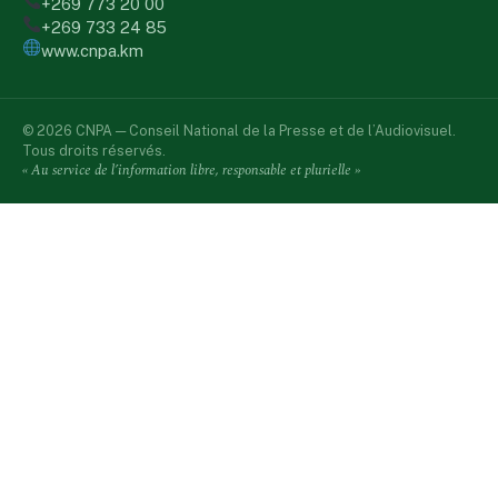
+269 773 20 00
+269 733 24 85
www.cnpa.km
© 2026 CNPA — Conseil National de la Presse et de l’Audiovisuel.
Tous droits réservés.
« Au service de l’information libre, responsable et plurielle »