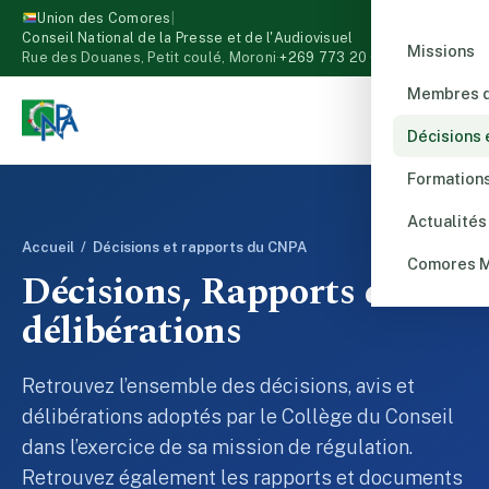
Union des Comores
|
Conseil National de la Presse et de l'Audiovisuel
Missions
Rue des Douanes, Petit coulé, Moroni
·
+269 773 20 00
Membres d
Décisions 
Formation
Actualités
Accueil
/ Décisions et rapports du CNPA
Comores 
Décisions, Rapports et
délibérations
Retrouvez l’ensemble des décisions, avis et
délibérations adoptés par le Collège du Conseil
dans l’exercice de sa mission de régulation.
Retrouvez également les rapports et documents